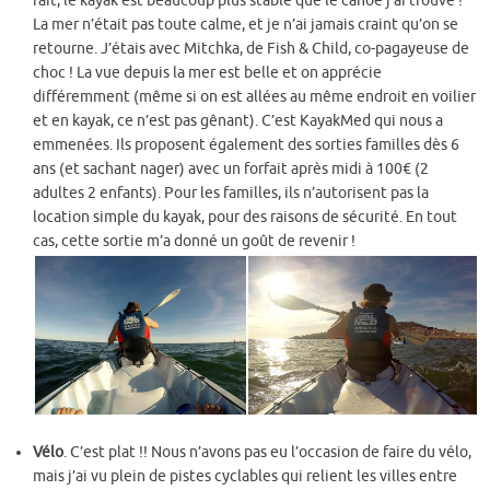
fait, le kayak est beaucoup plus stable que le canoë j’ai trouvé !
La mer n’était pas toute calme, et je n’ai jamais craint qu’on se
retourne. J’étais avec Mitchka, de Fish & Child, co-pagayeuse de
choc ! La vue depuis la mer est belle et on apprécie
différemment (même si on est allées au même endroit en voilier
et en kayak, ce n’est pas gênant). C’est KayakMed qui nous a
emmenées. Ils proposent également des sorties familles dès 6
ans (et sachant nager) avec un forfait après midi à 100€ (2
adultes 2 enfants). Pour les familles, ils n’autorisent pas la
location simple du kayak, pour des raisons de sécurité. En tout
cas, cette sortie m’a donné un goût de revenir !
Vélo
. C’est plat !! Nous n’avons pas eu l’occasion de faire du vélo,
mais j’ai vu plein de pistes cyclables qui relient les villes entre