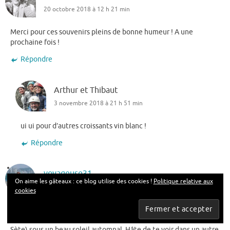
20 octobre 2018 à 12 h 21 min
Merci pour ces souvenirs pleins de bonne humeur ! A une
prochaine fois !
Répondre
Arthur et Thibaut
3 novembre 2018 à 21 h 51 min
ui ui pour d’autres croissants vin blanc !
Répondre
voyageuse31
On aime les gâteaux : ce blog utilise des cookies !
Politique relative aux
20 octobre 2018 à 9 h 23 min
cookies
Je me délecte de ton article ! Que de bons souvenirs. Et cerise
sur le gâteau, ce week-end, je suis à Balaruc les Bains (près de
Sète) sous un beau soleil automnal. Hâte de te voir dans un autre