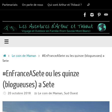
Passer
Recherche
Partenariats
On parle de nous
Qui sont Arthur et Thibaut ?
Rechercher
au
pour
contenu
:
Accueil
Le coin de Maman
#EnFranceASete ou les quinze (blogueuses) a
Sete
#EnFranceASete ou les quinze
(blogueuses) a Sete
20 octobre 2018
Le coin de Maman
,
Sud Ouest