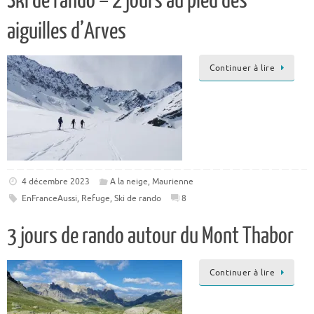
Ski de rando – 2 jours au pied des
aiguilles d’Arves
Continuer à lire
4 décembre 2023
A la neige
,
Maurienne
EnFranceAussi
,
Refuge
,
Ski de rando
8
3 jours de rando autour du Mont Thabor
Continuer à lire