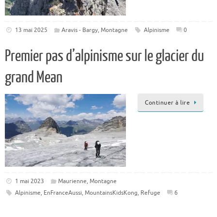
13 mai 2025
Aravis - Bargy
,
Montagne
Alpinisme
0
Premier pas d’alpinisme sur le glacier du
grand Mean
Continuer à lire
1 mai 2023
Maurienne
,
Montagne
Alpinisme
,
EnFranceAussi
,
MountainsKidsKong
,
Refuge
6