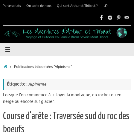
Passer
Recherche
Partenariats
On parle de nous
Qui sont Arthur et Thibaut ?
Rechercher
au
pour
contenu
:
Accueil
Publications étiquetées "Alpinisme"
Étiquette :
Alpinisme
Lorsque l’on commence à tutoyer la montagne, en rocher ou en
neige ou encore sur glacier.
Course d’arête : Traversée sud du roc des
boeufs