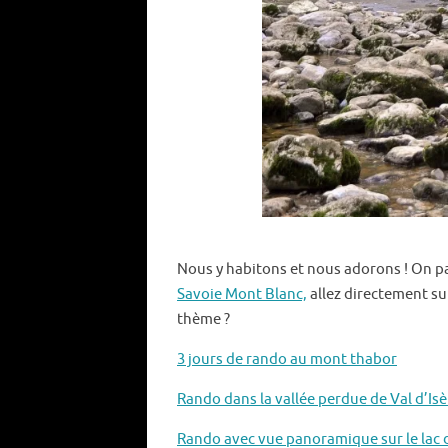
Nous y habitons et nous adorons ! On pa
Savoie Mont Blanc,
allez directement su
thème ?
3 jours de rando au mont thabor
Rando dans la vallée perdue de Val d’Isè
Rando avec vue panoramique sur le lac d