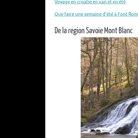
Voyage en croatie en van et en été
Que faire une semaine d’été à Font Ro
De la region Savoie Mont Blanc