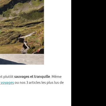
nt plutôt
sauvages et tranquille
. Même
e voyages
ou nos 3 articles les plus lus de