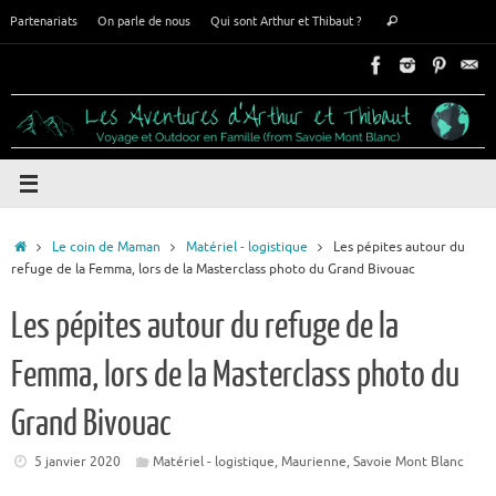
Passer
Recherche
Partenariats
On parle de nous
Qui sont Arthur et Thibaut ?
Rechercher
au
pour
contenu
:
Accueil
Le coin de Maman
Matériel - logistique
Les pépites autour du
refuge de la Femma, lors de la Masterclass photo du Grand Bivouac
Les pépites autour du refuge de la
Femma, lors de la Masterclass photo du
Grand Bivouac
5 janvier 2020
Matériel - logistique
,
Maurienne
,
Savoie Mont Blanc