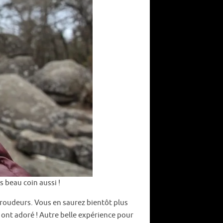
s beau coin aussi !
aroudeurs. Vous en saurez bientôt plus
s ont adoré ! Autre belle expérience pour