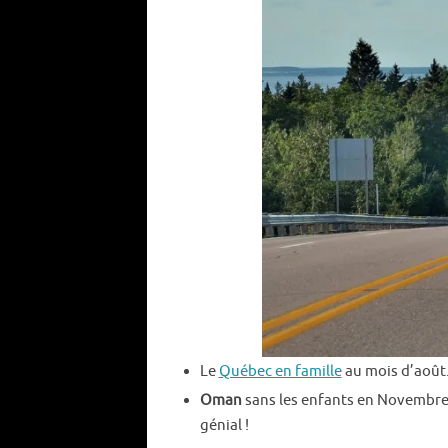
Le
Québec en famille
au mois d’août.
Oman
sans les enfants en Novembre.
génial !