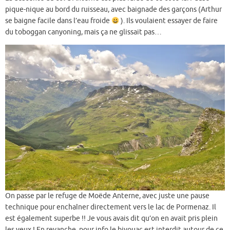
pique-nique au bord du ruisseau, avec baignade des garçons (Arthur
se baigne facile dans l’eau froide
). Ils voulaient essayer de faire
du toboggan canyoning, mais ça ne glissait pas…
On passe par le refuge de Moëde Anterne, avec juste une pause
technique pour enchaîner directement vers le lac de Pormenaz. Il
est également superbe !! Je vous avais dit qu’on en avait pris plein
les yeux ! En revanche, pour info le bivouac est interdit autour de ce