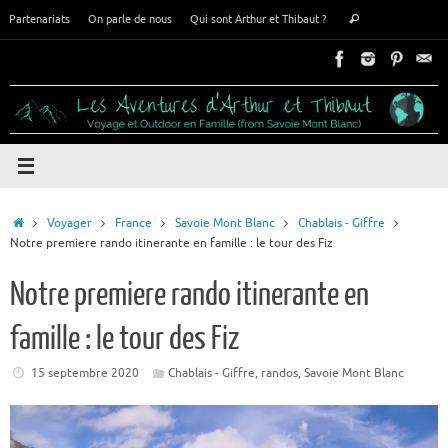
Passer
Recherche
Partenariats
On parle de nous
Qui sont Arthur et Thibaut ?
Rechercher
au
pour
contenu
:
Accueil
Voyager
France
Savoie Mont Blanc
Chablais - Giffre
Notre premiere rando itinerante en famille : le tour des Fiz
Notre premiere rando itinerante en
famille : le tour des Fiz
15 septembre 2020
Chablais - Giffre
,
randos
,
Savoie Mont Blanc