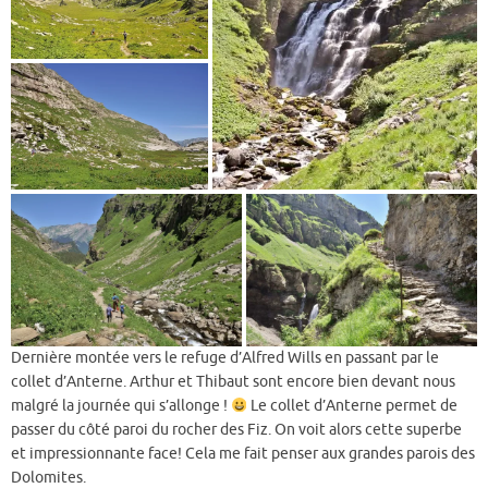
Dernière montée vers le refuge d’Alfred Wills en passant par le
collet d’Anterne. Arthur et Thibaut sont encore bien devant nous
malgré la journée qui s’allonge !
Le collet d’Anterne permet de
passer du côté paroi du rocher des Fiz. On voit alors cette superbe
et impressionnante face! Cela me fait penser aux grandes parois des
Dolomites.