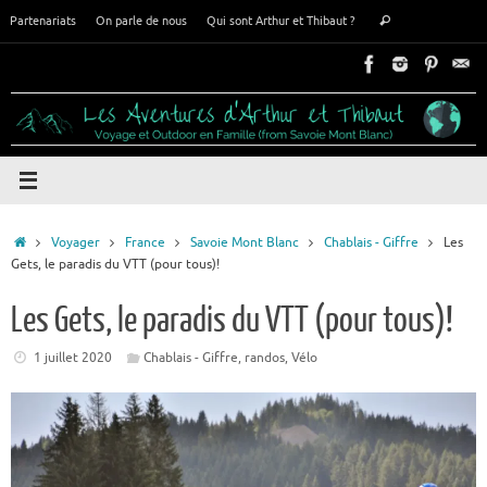
Passer
Recherche
Partenariats
On parle de nous
Qui sont Arthur et Thibaut ?
Rechercher
au
pour
contenu
:
Accueil
Voyager
France
Savoie Mont Blanc
Chablais - Giffre
Les
Gets, le paradis du VTT (pour tous)!
Les Gets, le paradis du VTT (pour tous)!
1 juillet 2020
Chablais - Giffre
,
randos
,
Vélo