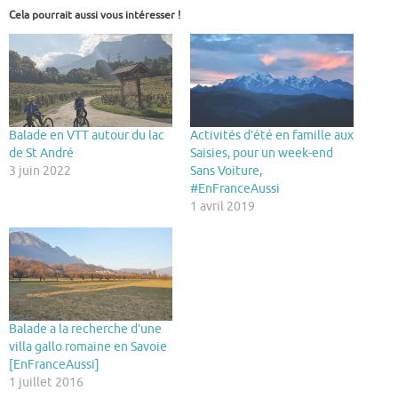
Cela pourrait aussi vous intéresser !
Balade en VTT autour du lac
Activités d’été en famille aux
de St André
Saisies, pour un week-end
3 juin 2022
Sans Voiture,
#EnFranceAussi
1 avril 2019
Balade a la recherche d’une
villa gallo romaine en Savoie
[EnFranceAussi]
1 juillet 2016