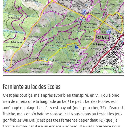
Farniente au lac des Ecoles
C’est pas tout ça, mais après avoir bien transpiré, en VTT ou à pied,
rien de mieux que la baignade au lac ! Le petit lac des Ecoles est
aménagé en plage. L’accès y est payant (mais peu cher, 3€) . L’eau est
fraiche, mais on s’y baigne sans souci ! Nous avons pu tester les jeux
gonflables Wii Bit (c’est pas très farniente cependant :-D) que j’ai
trouvé sympa, car il y a un espace « ado/adulte » et un espace pour