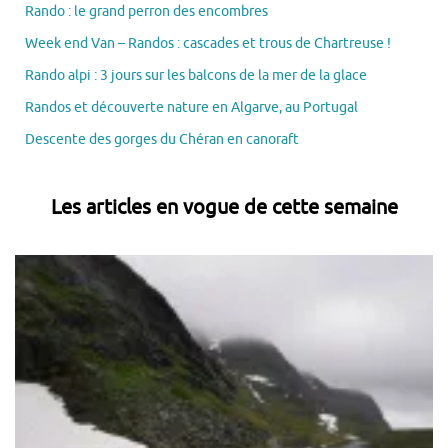
Rando : le grand perron des encombres
Week end Van – Randos : cascades et trous de Chartreuse !
Rando alpi : 3 jours sur les balcons de la mer de la glace
Randos et découverte nature en Algarve, au Portugal
Descente des gorges du Chéran en canoraft
Les articles en vogue de cette semaine