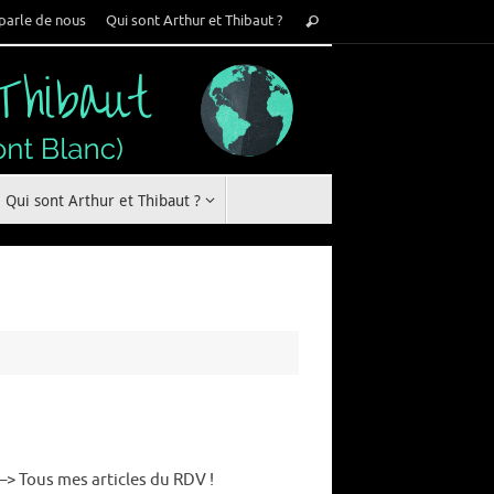
Recherche
parle de nous
Qui sont Arthur et Thibaut ?
Rechercher
pour
:
Qui sont Arthur et Thibaut ?
 –> Tous mes articles du RDV !