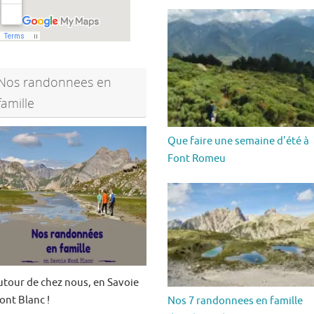
Nos randonnees en
famille
Que faire une semaine d'été à
Font Romeu
utour de chez nous, en Savoie
ont Blanc !
Nos 7 randonnees en famille