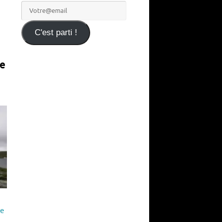
Votre@email
C'est parti !
de
le