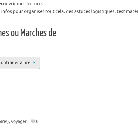
découvrir mes lectures !
 infos pour organiser tout cela, des astuces logistiques, test maté
nnes ou Marches de
ontinuer à lire
ire!)
,
Voyager
0