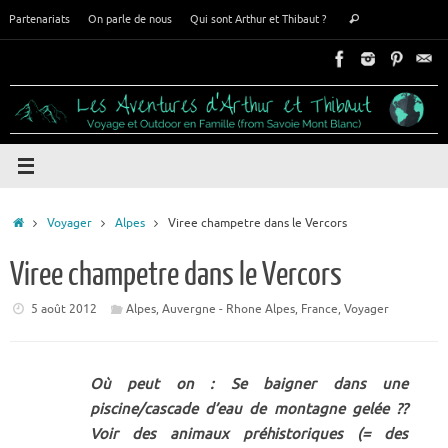
Passer
Recherche
Partenariats
On parle de nous
Qui sont Arthur et Thibaut ?
Rechercher
au
pour
contenu
:
Accueil
Voyager
Alpes
Viree champetre dans le Vercors
Viree champetre dans le Vercors
5 août 2012
Alpes
,
Auvergne - Rhone Alpes
,
France
,
Voyager
Où peut on : Se baigner dans une
piscine/cascade d’eau de montagne gelée ??
Voir des animaux préhistoriques (= des