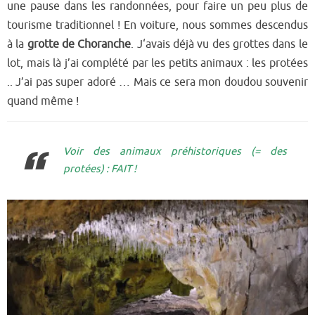
une p
ause d
ans
l
es
randonnées, pour
faire un peu plus de
touri
s
me traditio
nnel ! En voiture, nous
sommes d
escendus
à la
grotte de
Choranche
.
J
‘avais déjà vu des grottes dans le
lot, mais là j’ai complété par les petits animaux
: les proté
es
.. J’ai pas super adoré
… Mais ce sera mon doudou souvenir
quand même !
Voir des animaux préhistoriques (= des
protées) : FAIT !