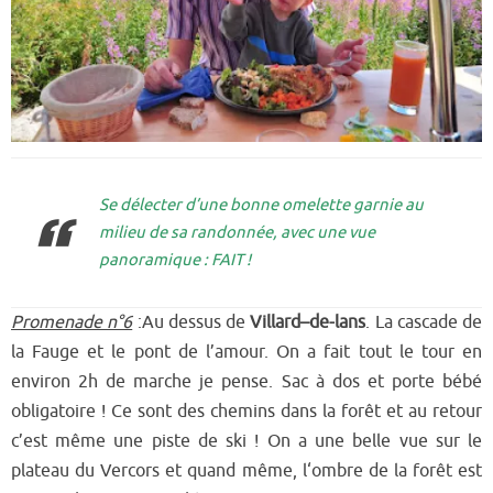
Se délecter d’une bonne omelette garnie au
milieu de sa randonnée, avec une vue
panoramique : FAIT !
Promenade n°6
:Au dessus de
Villard
–
de
-lans
. La cascade
de
la
Fauge et le pont de l’amour. On a
fait tout le tour en
environ 2h de marche je pense. Sac
à dos et porte bébé
obligatoire
!
C
e sont des
chemins
dans la for
êt
et a
u retour
c’est même un
e piste de ski
! On a une belle vue sur le
plateau du Vercors et quand même, l
‘ombre de la forêt est