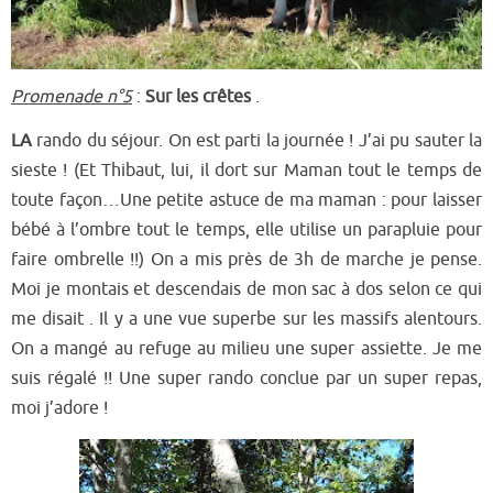
Promenade n°5
:
Sur les crêtes
.
LA
rando du séjour. On est parti la journée ! J’ai pu sauter la
sieste ! (Et Thibaut, lui, il dort sur Maman tout le t
emps de
toute façon
…Une petite astuce de ma ma
man : pour
laisser
bébé à l’ombre tout le temps, elle utilise un parapl
uie
pour
faire ombrelle !!
) On a mis près de 3h de marche je pense.
Moi je montais et desce
ndai
s de mon sac à dos selon ce qui
me disait . Il y a une vue superbe sur les massifs alentours.
On a mangé au refuge au milieu une super assiette. Je me
suis régalé !! Une super rando
conclu
e par un super repas,
moi j’ado
re !