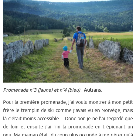
Promenade n°3 (jaune) et n°4 (bleu)
:
Autrans
.
P
our la première promenade, j’ai voulu montrer à mon petit
frère le t
remplin de ski comme j’avais vu en Norvège, mais
là c’était moins accessible… Donc bon je ne l’ai regardé que
de loin et ensuite j’ai fini la promenade en trépignant un
peu. Ma maman était du coup plus occupée à me gérer qu’à