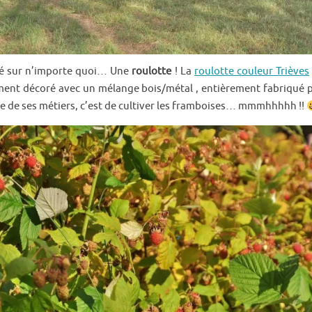
té sur n’importe quoi… Une
roulotte
! La
roulotte couleur Trièves
nt décoré avec un mélange bois/métal , entièrement fabriqué par
re de ses métiers, c’est de cultiver les framboises… mmmhhhhh !!