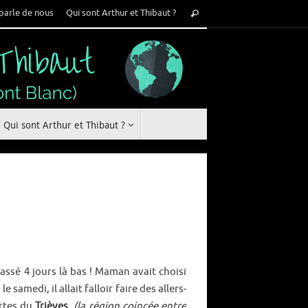
Recherche
parle de nous
Qui sont Arthur et Thibaut ?
Rechercher
pour
:
Qui sont Arthur et Thibaut ?
assé 4 jours là bas ! Maman avait choisi
e samedi, il allait falloir faire des allers-
rtes du
Trièves
.
(la région coincée entre