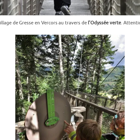
illage de Gresse en Vercors au travers de
l’Odyssée verte
. Attenti