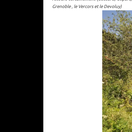
Grenoble , le Vercors et le Devoluy)