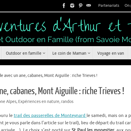
Partenariats
On 
Outdoor en famille
Le coin de Maman
Voyage en van
e avec un ane, cabanes, Mont Aiguille : riche Trieves !
e, cabanes, Mont Aiguille : riche Trieves !
one Alpes
,
Expériences en nature
,
randos
ouru le
trail des passerelles de Monteynard
le samedi, mais on a p
je vous parle dans l’article sur le trail), lieu de départ du trail car l
 arrivée…). Le choix s’est porté sur
St Paul les monestier,
aux po