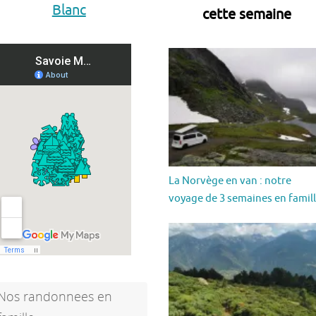
Blanc
cette semaine
La Norvège en van : notre
voyage de 3 semaines en famil
Nos randonnees en