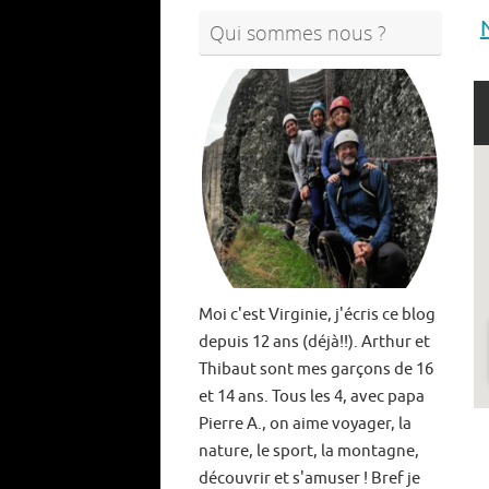
Qui sommes nous ?
Moi c'est Virginie, j'écris ce blog
depuis 12 ans (déjà!!). Arthur et
Thibaut sont mes garçons de 16
et 14 ans. Tous les 4, avec papa
Pierre A., on aime voyager, la
nature, le sport, la montagne,
découvrir et s'amuser ! Bref je