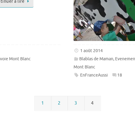
tinuer à lire
1 août 2014
voie Mont Blanc
Blablas de Maman
,
Evenemen
Mont Blanc
EnFranceAussi
18
1
2
3
4