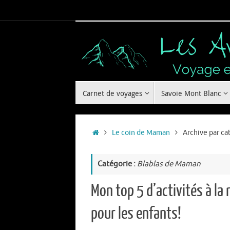
Passer
au
contenu
Passer
Carnet de voyages
Savoie Mont Blanc
au
contenu
Accueil
Le coin de Maman
Archive par ca
Catégorie :
Blablas de Maman
Mon top 5 d’activités à la
pour les enfants!