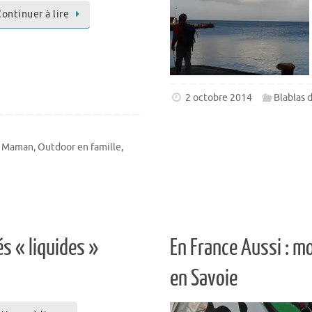
ontinuer à lire
2 octobre 2014
Blablas
e Maman
,
Outdoor en famille
,
és « liquides »
En France Aussi : mo
en Savoie