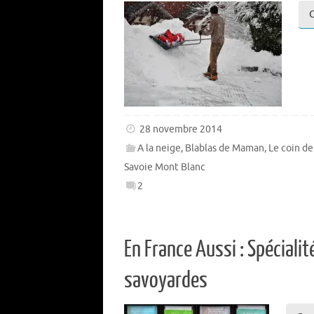
C
28 novembre 2014
A la neige
,
Blablas de Maman
,
Le coin d
Savoie Mont Blanc
2
En France Aussi : Spécialit
savoyardes