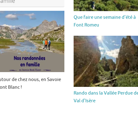
famille
Que faire une semaine d'été à
Font Romeu
utour de chez nous, en Savoie
ont Blanc !
Rando dans la Vallée Perdue d
Val d'Isère