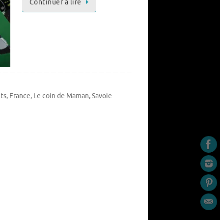
Continuer à lire
ts
,
France
,
Le coin de Maman
,
Savoie