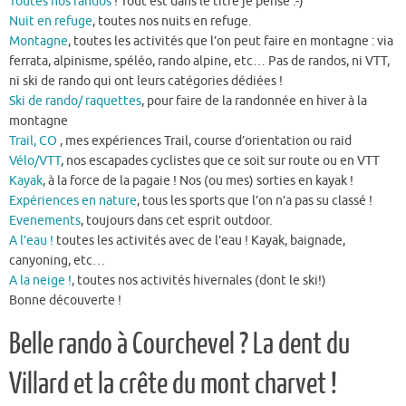
Toutes nos randos
! Tout est dans le titre je pense :-)
Nuit en refuge
, toutes nos nuits en refuge.
Montagne
, toutes les activités que l’on peut faire en montagne : via
ferrata, alpinisme, spéléo, rando alpine, etc… Pas de randos, ni VTT,
ni ski de rando qui ont leurs catégories dédiées !
Ski de rando/ raquettes
, pour faire de la randonnée en hiver à la
montagne
Trail, CO
, mes expériences Trail, course d’orientation ou raid
Vélo/VTT
, nos escapades cyclistes que ce soit sur route ou en VTT
Kayak
, à la force de la pagaie ! Nos (ou mes) sorties en kayak !
Expériences en nature
, tous les sports que l’on n’a pas su classé !
Evenements
, toujours dans cet esprit outdoor.
A l’eau !
toutes les activités avec de l’eau ! Kayak, baignade,
canyoning, etc…
A la neige !
, toutes nos activités hivernales (dont le ski!)
Bonne découverte !
Belle rando à Courchevel ? La dent du
Villard et la crête du mont charvet !