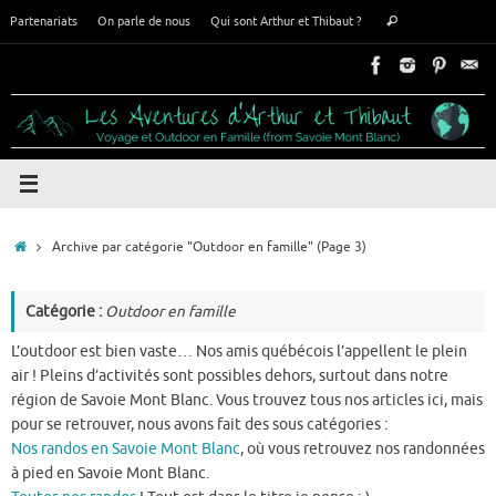
Passer
Recherche
Partenariats
On parle de nous
Qui sont Arthur et Thibaut ?
Rechercher
au
pour
contenu
:
Accueil
Archive par catégorie "Outdoor en famille"
(Page 3)
Catégorie :
Outdoor en famille
L’outdoor est bien vaste… Nos amis québécois l’appellent le plein
air ! Pleins d’activités sont possibles dehors, surtout dans notre
région de Savoie Mont Blanc. Vous trouvez tous nos articles ici, mais
pour se retrouver, nous avons fait des sous catégories :
Nos randos en Savoie Mont Blanc
, où vous retrouvez nos randonnées
à pied en Savoie Mont Blanc.