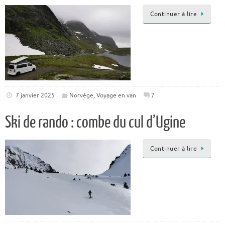
Continuer à lire
7 janvier 2025
Norvège
,
Voyage en van
7
Ski de rando : combe du cul d’Ugine
Continuer à lire