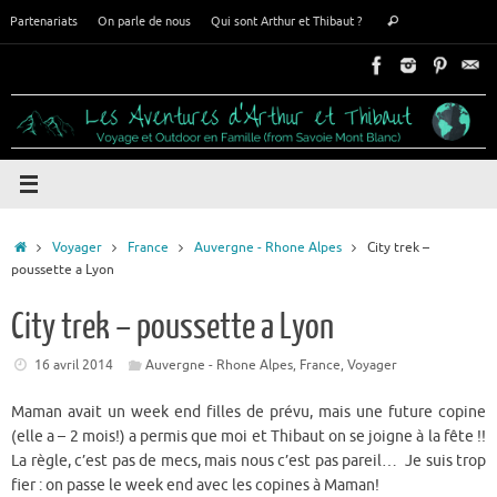
Passer
Recherche
Partenariats
On parle de nous
Qui sont Arthur et Thibaut ?
Rechercher
au
pour
contenu
:
Accueil
Voyager
France
Auvergne - Rhone Alpes
City trek –
poussette a Lyon
City trek – poussette a Lyon
16 avril 2014
Auvergne - Rhone Alpes
,
France
,
Voyager
Maman avait un week end filles de prévu, mais une future copine
(elle a – 2 mois!) a permis que moi et Thibaut on se joigne à la fête !!
La règle, c’est pas de mecs, mais nous c’est pas pareil… Je suis trop
fier : on passe le week end avec les copines à Maman!