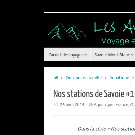
Passer
au
contenu
Passer
Carnet de voyages
Savoie Mont Blanc
au
contenu
Accueil
Outdoor en famille
Aquatique
Nos stations de Savoie #1
26 avril 2014
Aquatique
,
France
,
Ou
Dans la série « Nos statio