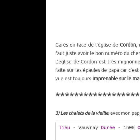
Garés en face de l’église de
Cordon
,
faut juste avoir le bon numéro du che
L’église de Cordon est très mignonn
faite sur les épaules de papa car c’es
vue est toujours
imprenable sur le ma
******************
3) Les chalets de la vieille
, avec mon pap
lieu
- Vauvray
Durée
- 1h00