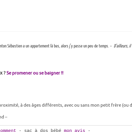
ton Sébastien a un appartement là bas, alors j’y passe un peu de temps. –
D’ailleurs, i
ux
?
Se promener ou se baigner !!
proximité, à des âges différents, avec ou sans mon petit frère (ou d
nd –
Comment
- sac à dos bébé
mon avis
-