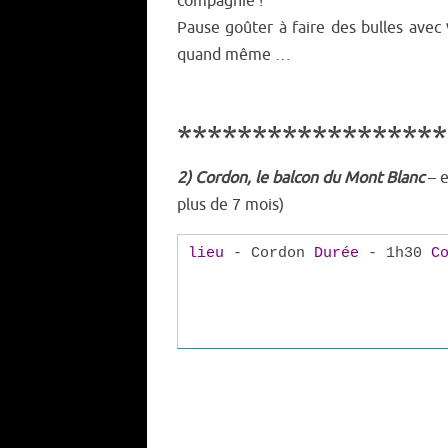
compagnie !
Pause goûter à faire des bulles avec
quand même …
******************
2) Cordon, le balcon du Mont Blanc
– e
plus de 7 mois)
lieu
- Cordon
Durée
- 1h30
C