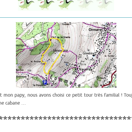
 mon papy, nous avons choisi ce petit tour très familial ! To
une cabane …
************************