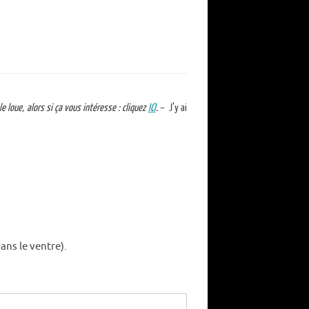
l le loue, alors si ça vous intéresse : cliquez
ICI
.
– J’y ai
ans le ventre).