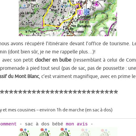
 nous avons récupéré l’itinéraire devant l’office de tourisme. Le 
min (dont bien sûr, je ne me rappelle plus…)!
e avec son petit
clocher en bulbe
(ressemblant à celui de Comb
t promenade à pied tout seul (pas de sac, pas de poussette : un
ssif du Mont Blanc
, c’est vraiment magnifique, avec en prime le
**************************
y et mes cousines – environ 1h de marche (en sac à dos)
Comment
- sac à dos bébé
mon avis
-