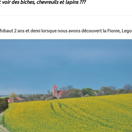
t voir des biches, chevreuils et lapins ???
hibaut 2 ans et demi lorsque nous avons découvert la Fionie, Legola