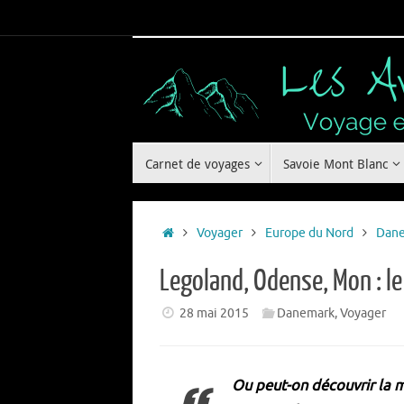
Passer
au
contenu
Passer
Carnet de voyages
Savoie Mont Blanc
au
contenu
Accueil
Voyager
Europe du Nord
Dan
Legoland, Odense, Mon : le
28 mai 2015
Danemark
,
Voyager
Ou peut-on découvrir la m