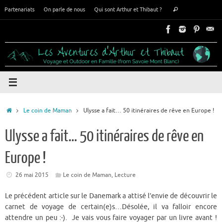
Passer
Recherche
Partenariats
On parle de nous
Qui sont Arthur et Thibaut ?
Rechercher
au
pour
contenu
:
Accueil
Le coin de Maman
Ulysse a fait… 50 itinéraires de rêve en Europe !
Ulysse a fait… 50 itinéraires de rêve en
Europe !
26 mai 2015
Le coin de Maman
,
Lecture
Le précédent article sur le Danemark a attisé l’envie de découvrir le
carnet de voyage de certain(e)s…Désolée, il va falloir encore
attendre un peu :-). Je vais vous faire voyager par un livre avant !