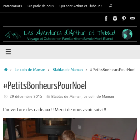
Passer
Recherche
Partenariats
On parle de nous
Qui sont Arthur et Thibaut ?
Rechercher
au
pour
contenu
:
Accueil
Le coin de Maman
Blablas de Maman
#PetitsBonheursPourNoel
#PetitsBonheursPourNoel
29 décembre 2015
Blablas de Maman
,
Le coin de Maman
L’ouverture des cadeaux !! Merci de nous avoir suivi !!