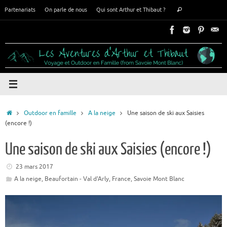
Passer
Recherche
Partenariats
On parle de nous
Qui sont Arthur et Thibaut ?
Rechercher
au
pour
contenu
:
Accueil
Outdoor en famille
A la neige
Une saison de ski aux Saisies
(encore !)
Une saison de ski aux Saisies (encore !)
23 mars 2017
A la neige
,
Beaufortain - Val d'Arly
,
France
,
Savoie Mont Blanc