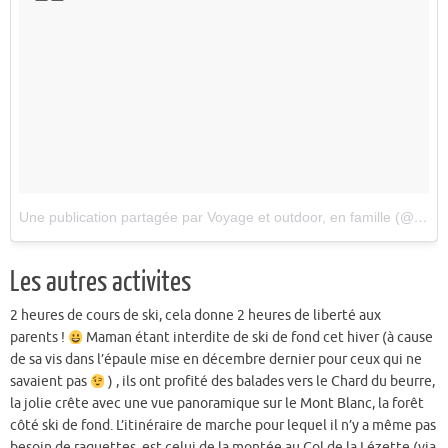
Une publication partagée par Voyage et outdoor, en famille (@arthur_et_thibaut)
Les autres activites
2 heures de cours de ski, cela donne 2 heures de liberté aux
parents !
Maman étant interdite de ski de fond cet hiver (à cause
de sa vis dans l’épaule mise en décembre dernier pour ceux qui ne
savaient pas
) , ils ont profité des balades vers le Chard du beurre,
la jolie crête avec une vue panoramique sur le Mont Blanc, la forêt
côté ski de fond. L’itinéraire de marche pour lequel il n’y a même pas
besoin de raquettes, est celui de la montée au Col de la Lézette (via