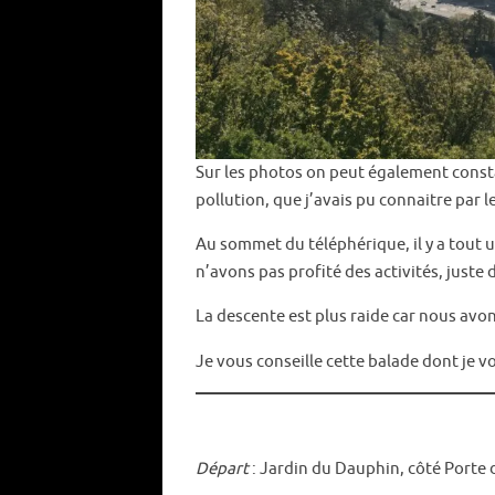
Sur les photos on peut également constat
pollution, que j’avais pu connaitre par l
Au sommet du téléphérique, il y a tout
n’avons pas profité des activités, juste
La descente est plus raide car nous avons 
Je vous conseille cette balade dont je 
Départ
: Jardin du Dauphin, côté Porte 