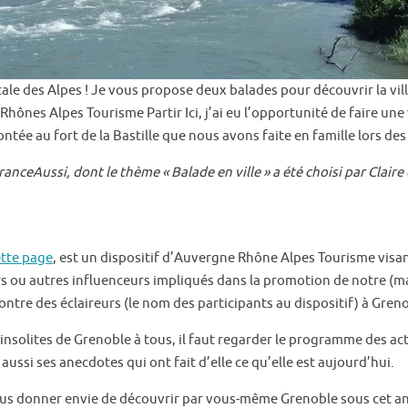
itale des Alpes ! Je vous propose deux balades pour découvrir la vil
ônes Alpes Tourisme Partir Ici, j’ai eu l’opportunité de faire une vis
ntée au fort de la Bastille que nous avons faite en famille lors d
anceAussi, dont le thème « Balade en ville » a été choisi par Clair
tte page
, est un dispositif d’Auvergne Rhône Alpes Tourisme visa
s ou autres influenceurs impliqués dans la promotion de notre (mag
ontre des éclaireurs (le nom des participants au dispositif) à Grenobl
 insolites de Grenoble à tous, il faut regarder le programme des act
 aussi ses anecdotes qui ont fait d’elle ce qu’elle est aujourd’hui.
 vous donner envie de découvrir par vous-même Grenoble sous cet an