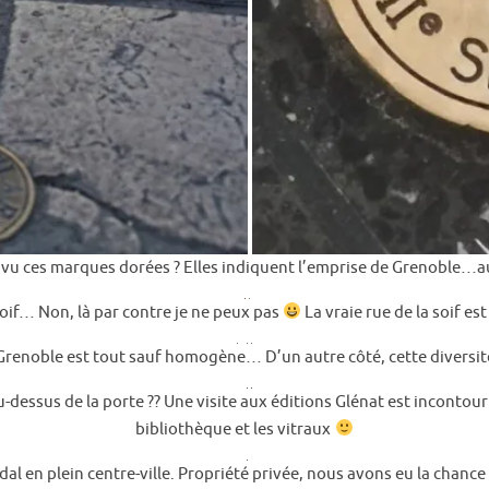
vu ces marques dorées ? Elles indiquent l’emprise de Grenoble…au I
soif… Non, là par contre je ne peux pas
La vraie rue de la soif es
 Grenoble est tout sauf homogène… D’un autre côté, cette diversité
u-dessus de la porte ?? Une visite aux éditions Glénat est incontou
bibliothèque et les vitraux
ïdal en plein centre-ville. Propriété privée, nous avons eu la chance