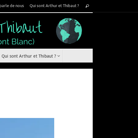
Recherche
parle de nous
Qui sont Arthur et Thibaut ?
Rechercher
pour
:
Qui sont Arthur et Thibaut ?