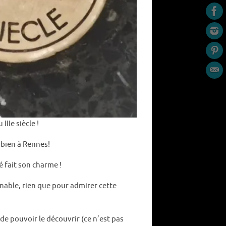
IIe siècle !
t bien à Rennes!
 fait son charme !
rnable, rien que pour admirer cette
 de pouvoir le découvrir (ce n’est pas