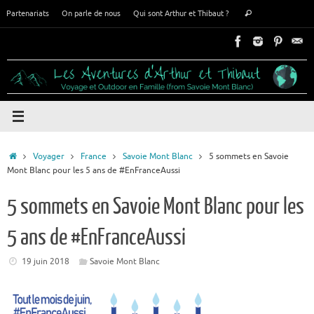
Passer
Recherche
Partenariats
On parle de nous
Qui sont Arthur et Thibaut ?
Rechercher
au
pour
contenu
:
Accueil
Voyager
France
Savoie Mont Blanc
5 sommets en Savoie
Mont Blanc pour les 5 ans de #EnFranceAussi
5 sommets en Savoie Mont Blanc pour les
5 ans de #EnFranceAussi
19 juin 2018
Savoie Mont Blanc