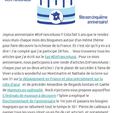
Joyeux anniversaire #EnFranceAussi !! Cela fait 5 ans que le rendez
vous réuni chaque mois des blogueurs autour d’un même thème
pour faire découvrir la richesse de la France. Et c’est sûr qu’il y en a à
dire ! J’ai compté que j’ai participé 28 fois… Vous trouverez tous les
articles que j’ai écrit sur le
tag #EnFranceAussi
. Pour ce mois
anniversaire, nous participons à une ronde d’articles EnFranceAussi :
chaque jour un ou deux articles ! J’ai le plaisir de succéder à Tania de
Viver a vida is wonderful sur Montmartre et Nathalie de la terre sur
son 31 sur
le dépaysement en France et plus précisément sur la
côte d’azur
et de précéder Amandine de Regards lointain et Gaëlle
de
Marmots en vadrouille
. Rock n’pictures vous propose aujourd’hui
5 festivals de musique à découvrir
! Sylvie a expliqué le
fonctionnement de l’anniversaire
le 1er juin et passera les bougies
magiques qui se rallument tout le temps le 30 ! Pleins de cadeaux à
gagner tous les jours (dont un en fin de cet article!), et notamment