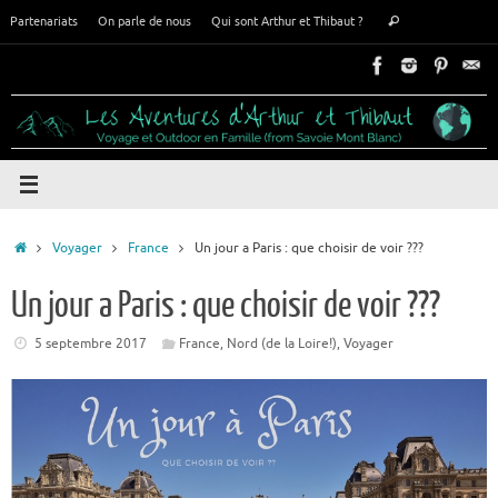
Passer
Recherche
Partenariats
On parle de nous
Qui sont Arthur et Thibaut ?
Rechercher
au
pour
contenu
:
Accueil
Voyager
France
Un jour a Paris : que choisir de voir ???
Un jour a Paris : que choisir de voir ???
5 septembre 2017
France
,
Nord (de la Loire!)
,
Voyager