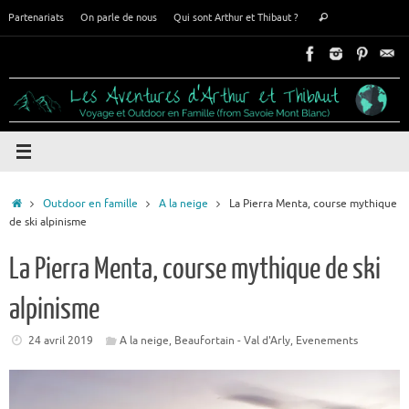
Passer
Recherche
Partenariats
On parle de nous
Qui sont Arthur et Thibaut ?
Rechercher
au
pour
contenu
:
Accueil
Outdoor en famille
A la neige
La Pierra Menta, course mythique
de ski alpinisme
La Pierra Menta, course mythique de ski
alpinisme
24 avril 2019
A la neige
,
Beaufortain - Val d'Arly
,
Evenements