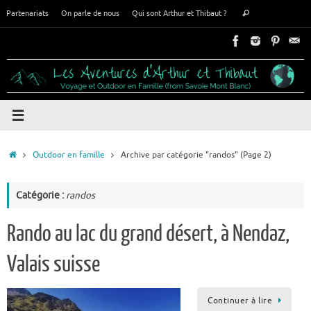
Passer
Recherche
Partenariats
On parle de nous
Qui sont Arthur et Thibaut ?
Rechercher
au
pour
contenu
:
Accueil
Outdoor en famille
Archive par catégorie "randos"
(Page 2)
Catégorie :
randos
Rando au lac du grand désert, à Nendaz,
Valais suisse
Continuer à lire