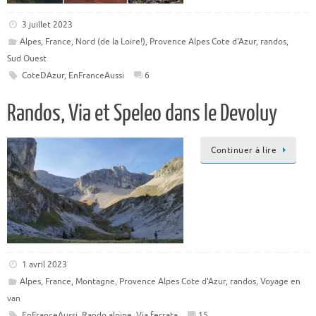
3 juillet 2023
Alpes
,
France
,
Nord (de la Loire!)
,
Provence Alpes Cote d'Azur
,
randos
,
Sud Ouest
CoteDAzur
,
EnFranceAussi
6
Randos, Via et Speleo dans le Devoluy
Continuer à lire
1 avril 2023
Alpes
,
France
,
Montagne
,
Provence Alpes Cote d'Azur
,
randos
,
Voyage en
van
EnFranceAussi
,
Rando alpine
,
Via ferrata
15