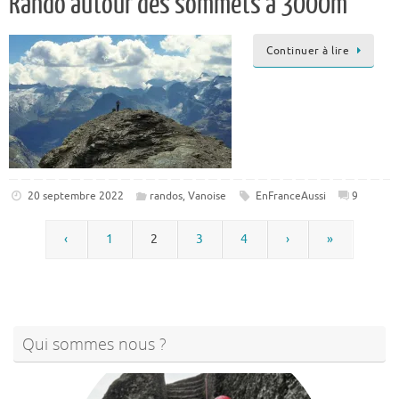
Rando autour des sommets a 3000m
Continuer à lire
20 septembre 2022
randos
,
Vanoise
EnFranceAussi
9
‹
1
2
3
4
›
»
Qui sommes nous ?