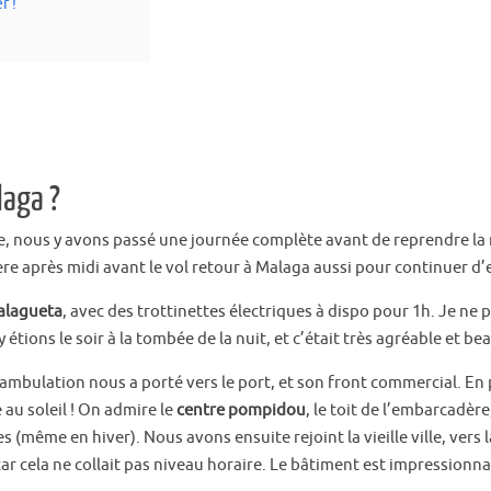
r !
laga ?
ée, nous y avons passé une journée complète avant de reprendre la
re après midi avant le vol retour à Malaga aussi pour continuer d’ex
Malagueta
, avec des trottinettes électriques à dispo pour 1h. Je ne 
 étions le soir à la tombée de la nuit, et c’était très agréable et be
éambulation nous a porté vers le port, et son front commercial. En 
au soleil ! On admire le
centre pompidou
, le toit de l’embarcadère
s (même en hiver). Nous avons ensuite rejoint la vieille ville, vers 
 car cela ne collait pas niveau horaire. Le bâtiment est impressionna