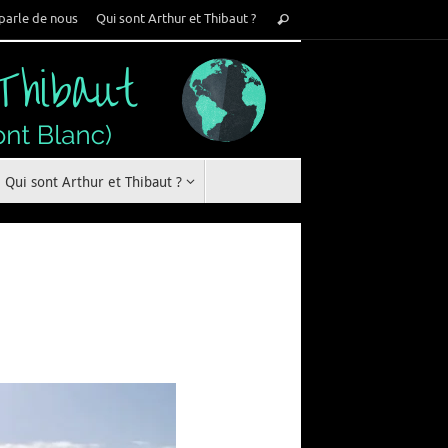
Recherche
parle de nous
Qui sont Arthur et Thibaut ?
Rechercher
pour
:
Qui sont Arthur et Thibaut ?