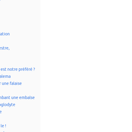
tation
estre,
 est notre préféré ?
zalema
r une falaise
lombant une embalse
roglodyte
e
le !