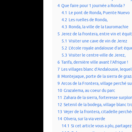
4
Que faire pour 1 journée a Ronda ?
4.1
Le pont de Ronda, Puente Nuevo
4.2
Les ruelles de Ronda,
4.3
Ronda, la ville de la tauromachie
5
Jerez de la frontera, entre vin et équi
5.1
Visiter une cave de vin de Jerez
5.2
L’école royale andalouse d’art équ
5.3
Visiter le centre-ville de Jerez,
6
Tarifa, dernière ville avant l’Afrique !
7
Les villages blanc d’Andalousie, lequel
8
Montejaque, porte de la sierra de gra
9
Arcos de la Frontera, village perché su
10
Grazalema, au coeur du parc
11
Zahara de la sierra, forteresse surp
12
Setenil de la bodega, village blanc t
13
Vejer de la frontera, citadelle perché
14
Olvera, sur la via verde
14.1
Si cet article vous a plu, partagez 