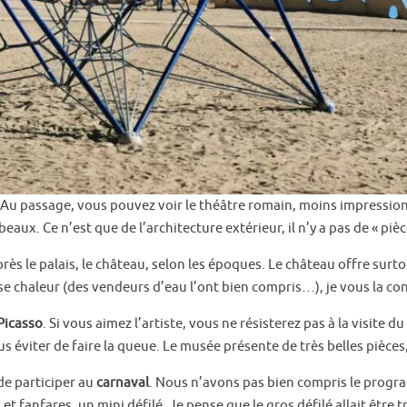
. Au passage, vous pouvez voir le théâtre romain, moins impression
eaux. Ce n’est que de l’architecture extérieur, il n’y a pas de « piè
près le palais, le château, selon les époques. Le château offre surtou
e chaleur (des vendeurs d’eau l’ont bien compris…), je vous la c
Picasso
. Si vous aimez l’artiste, vous ne résisterez pas à la visite 
us éviter de faire la queue. Le musée présente de très belles pièces
de participer au
carnaval
. Nous n’avons pas bien compris le progra
fanfares, un mini défilé. Je pense que le gros défilé allait être tr