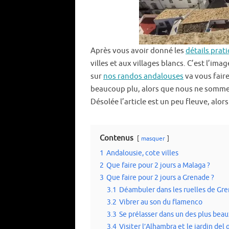
Après vous avoir donné les
détails prat
villes et aux villages blancs. C’est l’ima
sur
nos randos andalouses
va vous faire
beaucoup plu, alors que nous ne sommes 
Désolée l’article est un peu fleuve, alo
Contenus
masquer
1
Andalousie, cote villes
2
Que faire pour 2 jours a Malaga ?
3
Que faire pour 2 jours a Grenade ?
3.1
Déambuler dans les ruelles de Gr
3.2
Vibrer au son du flamenco
3.3
Se prélasser dans un des plus bea
3.4
Visiter l’Alhambra et le jardin del 