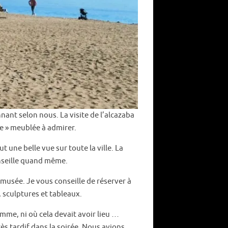
nant selon nous. La visite de l’alcazaba
ce » meublée à admirer.
t une belle vue sur toute la ville. La
onseille quand même.
du musée. Je vous conseille de réserver à
, sculptures et tableaux.
mme, ni où cela devait avoir lieu …
ès tardif dans la soirée. Nous avions