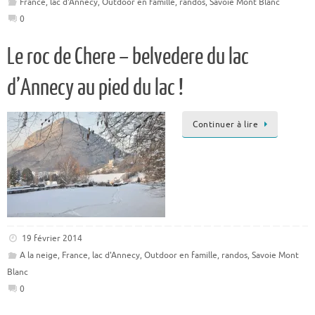
France
,
lac d'Annecy
,
Outdoor en famille
,
randos
,
Savoie Mont Blanc
0
Le roc de Chere – belvedere du lac
d’Annecy au pied du lac !
Continuer à lire
19 février 2014
A la neige
,
France
,
lac d'Annecy
,
Outdoor en famille
,
randos
,
Savoie Mont
Blanc
0