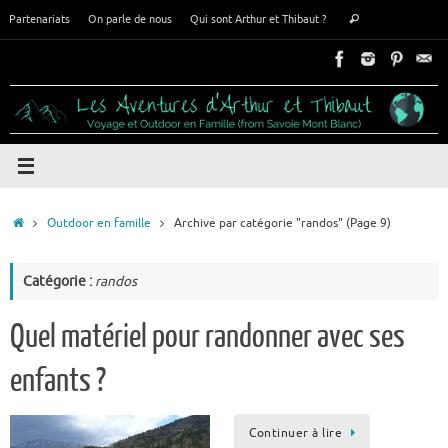
Passer
Recherche
Partenariats
On parle de nous
Qui sont Arthur et Thibaut ?
Rechercher
au
pour
contenu
:
Accueil
Outdoor en famille
Archive par catégorie "randos"
(Page 9)
Catégorie :
randos
Quel matériel pour randonner avec ses
enfants ?
Continuer à lire