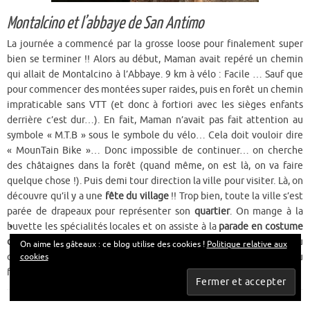
Montalcino et l’abbaye de San Antimo
La journée a commencé par la grosse loose pour finalement super
bien se terminer !! Alors au début, Maman avait repéré un chemin
qui allait de Montalcino à l’Abbaye. 9 km à vélo : Facile … Sauf que
pour commencer des montées super raides, puis en forêt un chemin
impraticable sans VTT (et donc à fortiori avec les sièges enfants
derrière c’est dur…). En fait, Maman n’avait pas fait attention au
symbole « M.T.B » sous le symbole du vélo… Cela doit vouloir dire
« MounTain Bike »… Donc impossible de continuer… on cherche
des châtaignes dans la forêt (quand même, on est là, on va faire
quelque chose !). Puis demi tour direction la ville pour visiter. Là, on
découvre qu’il y a une
fête du village
!! Trop bien, toute la ville s’est
parée de drapeaux pour représenter son
quartier
. On mange à la
buvette les spécialités locales et on assiste à la
parade en costume
d’époque
! Cela donne une autre dimension à Montalcino, que du
On aime les gâteaux : ce blog utilise des cookies !
Politique relative aux
cookies
coup nous avons adoré !! La
forteresse
est devenue un vrai château
fort avec des princesses, des chevaliers , des tambours, etc…