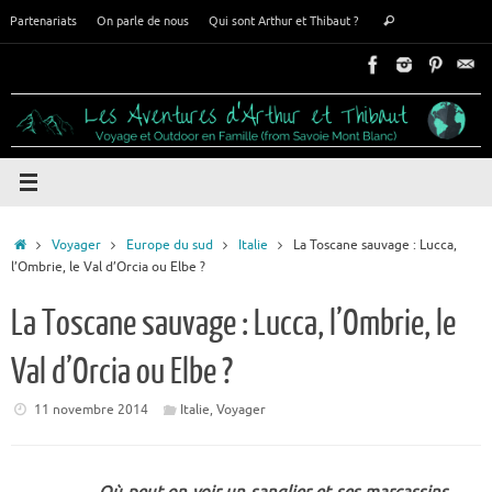
Passer
Recherche
Partenariats
On parle de nous
Qui sont Arthur et Thibaut ?
Rechercher
au
pour
contenu
:
Accueil
Voyager
Europe du sud
Italie
La Toscane sauvage : Lucca,
l’Ombrie, le Val d’Orcia ou Elbe ?
La Toscane sauvage : Lucca, l’Ombrie, le
Val d’Orcia ou Elbe ?
11 novembre 2014
Italie
,
Voyager