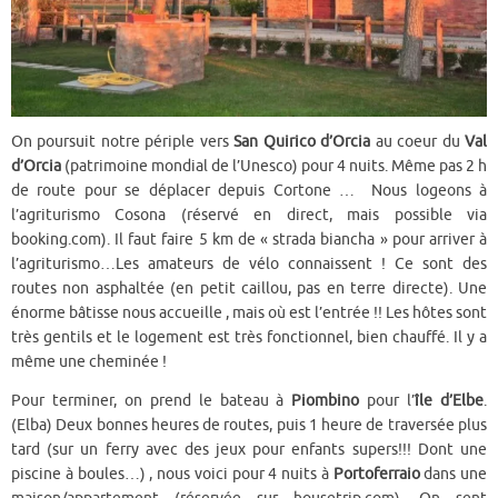
On poursuit notre périple vers
San Quirico d’Orcia
au coeur du
Val
d’Orcia
(patrimoine mondial de l’Unesco) pour 4 nuits. Même pas 2 h
de route pour se déplacer depuis Cortone … Nous logeons à
l’agriturismo Cosona (réservé en direct, mais possible via
booking.com). Il faut faire 5 km de « strada biancha » pour arriver à
l’agriturismo…Les amateurs de vélo connaissent ! Ce sont des
routes non asphaltée (en petit caillou, pas en terre directe). Une
énorme bâtisse nous accueille , mais où est l’entrée !! Les hôtes sont
très gentils et le logement est très fonctionnel, bien chauffé. Il y a
même une cheminée !
Pour terminer, on prend le bateau à
Piombino
pour l’
île d’Elbe
.
(Elba) Deux bonnes heures de routes, puis 1 heure de traversée plus
tard (sur un ferry avec des jeux pour enfants supers!!! Dont une
piscine à boules…) , nous voici pour 4 nuits à
Portoferraio
dans une