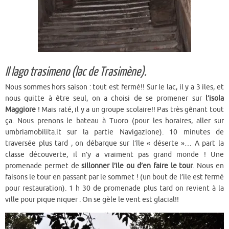
Il lago trasimeno (lac de Trasimène).
Nous sommes hors saison : tout est fermé!! Sur le lac, il y a 3 iles, et
nous quitte à être seul, on a choisi de se promener sur
l’isola
Maggiore
! Mais raté, il y a un groupe scolaire!! Pas très gênant tout
ça. Nous prenons le bateau à Tuoro (pour les horaires, aller sur
umbriamobilita.it sur la partie Navigazione). 10 minutes de
traversée plus tard , on débarque sur l’île « déserte »… A part la
classe découverte, il n’y a vraiment pas grand monde ! Une
promenade permet de
sillonner l’ile ou d’en faire le tour
. Nous en
faisons le tour en passant par le sommet ! (un bout de l’ile est fermé
pour restauration). 1 h 30 de promenade plus tard on revient à la
ville pour pique niquer . On se gèle le vent est glacial!!