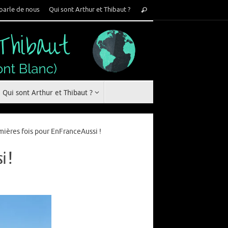
Recherche
parle de nous
Qui sont Arthur et Thibaut ?
Rechercher
pour
:
Qui sont Arthur et Thibaut ?
mières fois pour EnFranceAussi !
i !