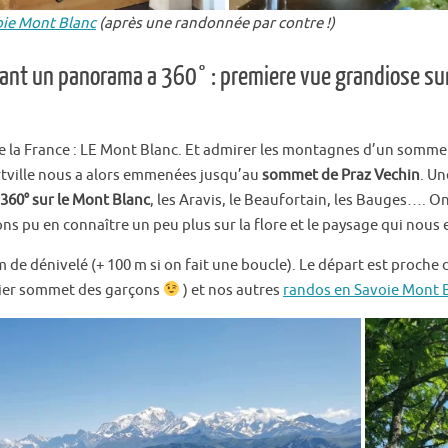
oie Mont Blanc
(après une randonnée par contre !)
ant un panorama a 360° : premiere vue grandiose sur
de la France : LE Mont Blanc. Et admirer les montagnes d’un sommet
tville nous a alors emmenées jusqu’au
sommet de Praz Vechin
. Un
 360° sur le Mont Blanc
, les Aravis, le Beaufortain, les Bauges…. O
ns pu en connaître un peu plus sur la flore et le paysage qui nous 
m de dénivelé (+ 100 m si on fait une boucle). Le départ est proche
emier sommet des garçons
) et nos autres
randos en Savoie Mont 