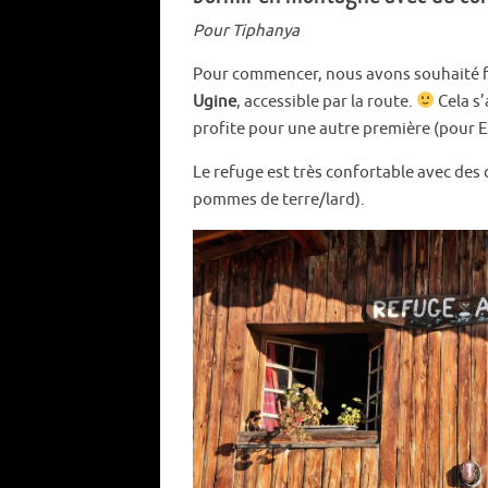
Pour Tiphanya
Pour commencer, nous avons souhaité f
Ugine
, accessible par la route.
Cela s
profite pour une autre première (pour Est
Le refuge est très confortable avec des
pommes de terre/lard).