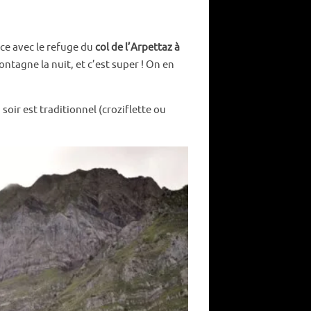
ce avec le refuge du
col de l’Arpettaz à
agne la nuit, et c’est super ! On en
ir est traditionnel (croziflette ou