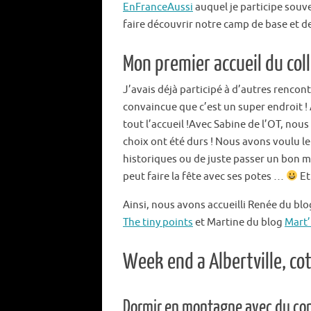
EnFranceAussi
auquel je participe souve
faire découvrir notre camp de base et de 
Mon premier accueil du coll
J’avais déjà participé à d’autres renco
convaincue que c’est un super endroit ! 
tout l’accueil !Avec Sabine de l’OT, nou
choix ont été durs ! Nous avons voulu leu
historiques ou de juste passer un bon mo
peut faire la fête avec ses potes …
Et 
Ainsi, nous avons accueilli Renée du bl
The tiny points
et Martine du blog
Mart’
Week end a Albertville, co
Dormir en montagne avec du conf