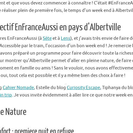
nt et que vous devez commencer à connaître ! C’était #EnFranceAAlb
réaliser plein de première fois, le temps d’un week end à Albertvill
ectif EnFranceAussi en pays d’Albertville
ntres EnFranceAussi (à
Sète
et à
Lens
), et j’avais très envie de faire 
Accessible par le train, l’occasion d’un bon week end ! Je remercie 
s avons préparé un programme pour faire découvrir toute la richess
r montrer qu’Albertville permet d’aller en pleine nature, de faire d
ment en famille ou amis ! Sans le vouloir, nous avons effectivemen
oui, tout cela est possible et il y a même bien des choix à faire !
og
Cahier Nomade
, Estelle du blog
Curiosity Escape
, Tiphanya du b
in trip
. Je vous invite évidemment à aller lire ce que notre week-end 
te Nature
ort : premiere nuit en refuge